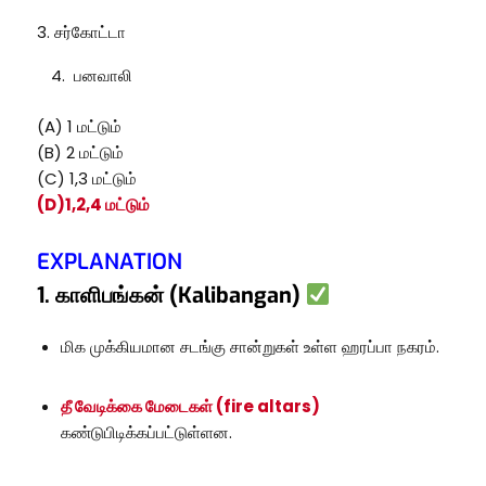
3. சர்கோட்டா
பனவாலி
(A) 1 மட்டும்
(B) 2 மட்டும்
(C) 1,3 மட்டும்
(D)1,2,4
மட்டும்
EXPLANATION
1. காளிபங்கன் (Kalibangan)
மிக முக்கியமான சடங்கு சான்றுகள் உள்ள ஹரப்பா நகரம்.
தீ வேடிக்கை மேடைகள் (fire altars)
கண்டுபிடிக்கப்பட்டுள்ளன.