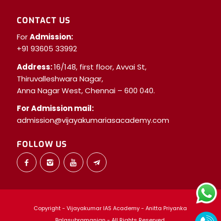
CONTACT US
For
Admission:
+91 93605 33992
Address:
16/148, first floor, Avvai St,
Thiruvalleshwara Nagar,
Anna Nagar West, Chennai – 600 040.
For Admission mail:
admission@vijayakumariasacademy.com
FOLLOW US
Copyright - Vijayakumar IAS Academy - Anitta Priyanka
Balasubramanian - All Rights Reserved.