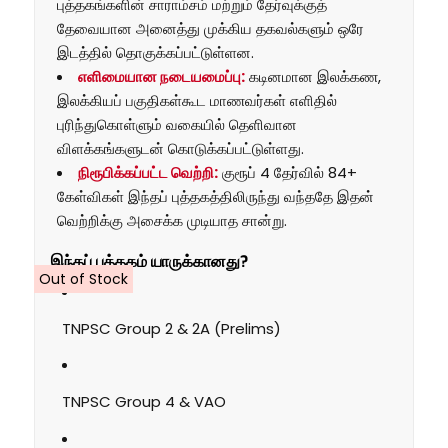
புத்தகங்களின் சாராம்சம் மற்றும் தேர்வுக்குத்
தேவையான அனைத்து முக்கிய தகவல்களும் ஒரே
இடத்தில் தொகுக்கப்பட்டுள்ளன.
எளிமையான நடையமைப்பு:
கடினமான இலக்கண,
இலக்கியப் பகுதிகள்கூட மாணவர்கள் எளிதில்
புரிந்துகொள்ளும் வகையில் தெளிவான
விளக்கங்களுடன் கொடுக்கப்பட்டுள்ளது.
நிரூபிக்கப்பட்ட வெற்றி:
குரூப் 4 தேர்வில் 84+
கேள்விகள் இந்தப் புத்தகத்திலிருந்து வந்ததே இதன்
வெற்றிக்கு அசைக்க முடியாத சான்று.
இந்தப் புத்தகம் யாருக்கானது?
Out of Stock
TNPSC Group 2 & 2A (Prelims)
TNPSC Group 4 & VAO