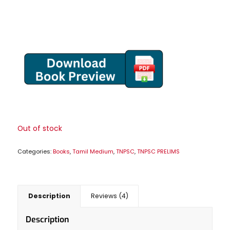
based on
was:
is:
₹1,350.00.
₹799.00.
4
customer
ratings
Out of stock
Categories:
Books
,
Tamil Medium
,
TNPSC
,
TNPSC PRELIMS
Description
Reviews (4)
Description