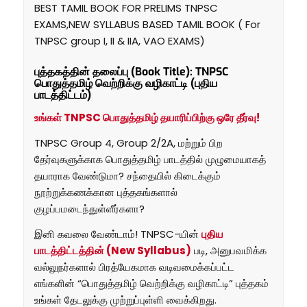
BEST TAMIL BOOK FOR PRELIMS TNPSC
EXAMS,NEW SYLLABUS BASED TAMIL BOOK ( For
TNPSC group I, II & IIA, VAO EXAMS)
புத்தகத்தின் தலைப்பு (Book Title): TNPSC
பொதுத்தமிழ் வெற்றிக்கு வழிகாட்டி (புதிய
பாடத்திட்டம்)
உங்கள் TNPSC பொதுத்தமிழ் தயாரிப்பிற்கு ஒரே தீர்வு!
TNPSC Group 4, Group 2/2A, மற்றும் பிற
தேர்வுகளுக்காக பொதுத்தமிழ் பாடத்தில் முழுமையாகத்
தயாராக வேண்டுமா? சந்தையில் கிடைக்கும்
நூற்றுக்கணக்கான புத்தகங்களால்
குழப்பமடைந்துள்ளீர்களா?
இனி கவலை வேண்டாம்! TNPSC-யின்
புதிய
பாடத்திட்டத்தின் (New Syllabus)
படி, அனுபவமிக்க
வல்லுநர்களால் பிரத்யேகமாக வடிவமைக்கப்பட்ட
எங்களின் “பொதுத்தமிழ் வெற்றிக்கு வழிகாட்டி” புத்தகம்
உங்கள் தேடலுக்கு முற்றுப்புள்ளி வைக்கிறது.