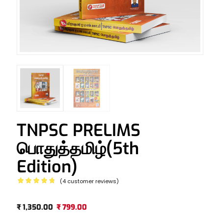
TNPSC PRELIMS
பொதுத்தமிழ்(5th
Edition)
(
4
customer reviews)
Rated
4.75
out
Original
Current
₹
1,350.00
₹
799.00
of 5
price
price